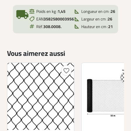
local_shipping
Poids en kg :
1,45
Longueur en cm :
26
EAN
3582580003956
Largeur en cm :
26
Réf.
308.0008.
Hauteur en cm :
21
Vous aimerez aussi
favorite_border