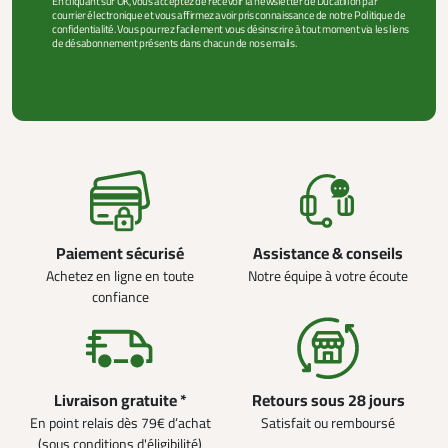
En cliquant sur OK, vous acceptez de recevoir la newsletter de Ducatillon par
courrier électronique et vous affirmez avoir pris connaissance de notre Politique de
confidentialité. Vous pourrez facilement vous désinscrire à tout moment via les liens
de désabonnement présents dans chacun de nos emails.
VOIR PLUS +
Paiement sécurisé
Assistance & conseils
Achetez en ligne en toute
Notre équipe à votre écoute
confiance
Livraison gratuite *
Retours sous 28 jours
En point relais dès 79€ d’achat
Satisfait ou remboursé
(sous conditions d'éligibilité)