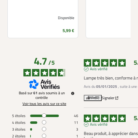
Disponible
Prix
5,99 €
4.7
5
/
5
Avis vérifié
Lampe très bien, conforme à
Avis du
05/01/2025
, suite à un
Basé sur
61
avis soumis à un
contrôle
Utile
(0)
Signaler
Voir tous les avis sur ce site
5
étoiles
46
5
4
étoiles
11
Avis vérifié
3
étoiles
3
Beau produit, à apprécier dans 
2
étoiles
1