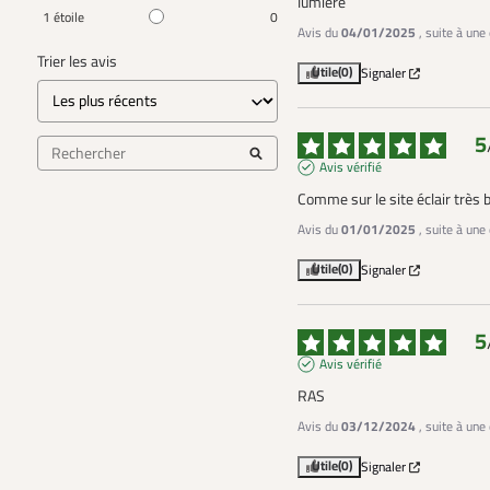
lumière
1
étoile
0
Avis du
04/01/2025
, suite à un
Trier les avis
Utile
(0)
Signaler
5
Avis vérifié
Comme sur le site éclair très 
Avis du
01/01/2025
, suite à un
Utile
(0)
Signaler
5
Avis vérifié
RAS
Avis du
03/12/2024
, suite à un
Utile
(0)
Signaler