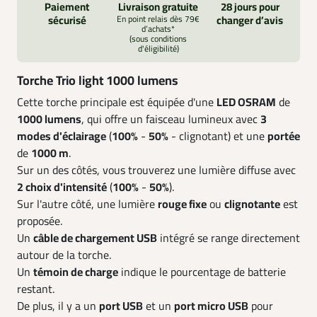
Paiement
Livraison gratuite
28 jours pour
sécurisé
En point relais dès 79€
changer d’avis
d’achats*
(sous conditions
d'éligibilité)
Torche Trio light 1000 lumens
Cette torche principale est équipée d'une
LED OSRAM
de
1000 lumens
, qui offre un faisceau lumineux avec
3
modes d'éclairage
(
100%
-
50%
- clignotant) et une
portée
de
1000 m
.
Sur un des côtés, vous trouverez une lumière diffuse avec
2 choix d'intensité
(
100%
-
50%
).
Sur l'autre côté, une lumière
rouge fixe
ou
clignotante
est
proposée.
Un
câble de chargement USB
intégré se range directement
autour de la torche.
Un
témoin de charge
indique le pourcentage de batterie
restant.
De plus, il y a un
port USB
et un
port micro USB
pour