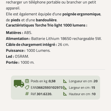
recharger un téléphone portable ou brancher un petit
appareil.
Elle est également équipée d'une
poignée ergonomique
,
de
pieds
et d'une
bandoulière
.
Caractéristiques Torche Trio light 1000 lumens :
Matières :
ABS.
Alimentation :
Batterie Lithium 18650 rechargeable 5W.
Câble de chargement intégré :
26 cm.
Puissance :
1000 Lumens.
Led :
OSRAM.
Portée :
1000 m.
local_shipping
Poids en kg :
0,58
Longueur en cm :
20
EAN
3662593102973
Largeur en cm :
15
Réf.
301.6220.
Hauteur en cm :
10