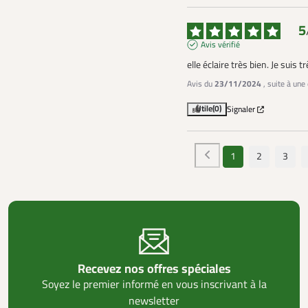
5
Avis vérifié
elle éclaire très bien. Je suis tr
Avis du
23/11/2024
, suite à un
Utile
(0)
Signaler
1
2
3
Recevez nos offres spéciales
Soyez le premier informé en vous inscrivant à la
newsletter