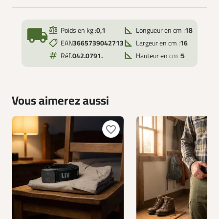
local_shipping
Poids en kg :
0,1
Longueur en cm :
18
EAN
3665739042713
Largeur en cm :
16
Réf.
042.0791.
Hauteur en cm :
5
Vous aimerez aussi
favorite_border