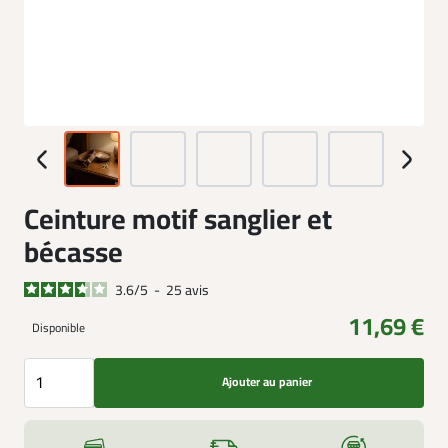
Ceinture motif sanglier et
bécasse
3.6
/
5
-
25
avis
11,69 €
Disponible
Ajouter au panier