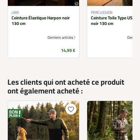
LMA
PERCUSSION
Ceinture Élastique Harpon noir
Ceinture Toile Type US Pe
130 cm
noir 130 cm
Derniers articles !
Derniers
Prix
14,99 €
Les clients qui ont acheté ce produit
ont également acheté :
favorite_border