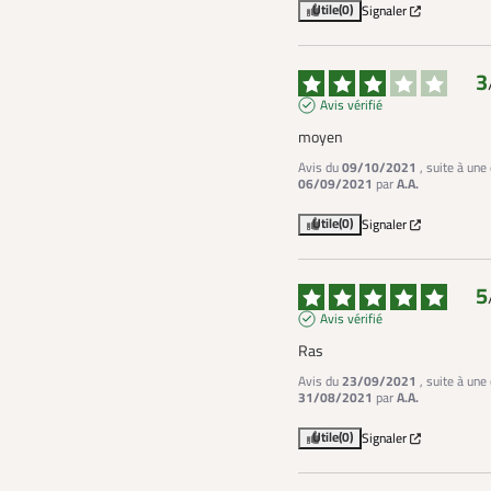
Utile
(0)
Signaler
3
Avis vérifié
moyen
Avis du
09/10/2021
, suite à une
06/09/2021
par
A.A.
Utile
(0)
Signaler
5
Avis vérifié
Ras
Avis du
23/09/2021
, suite à une
31/08/2021
par
A.A.
Utile
(0)
Signaler