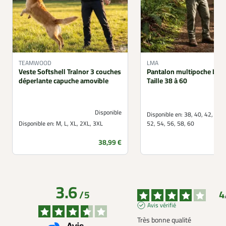
TEAMWOOD
LMA
Veste Softshell Tralnor 3 couches
Pantalon multipoche LMA
déperlante capuche amovible
Taille 38 à 60
Disponible
Disponible en:
38, 40, 42, 44, 
Disponible en:
M, L, XL, 2XL, 3XL
52, 54, 56, 58, 60
Prix
38,99 €
3.6
4
/
5
Avis vérifié
Très bonne qualité