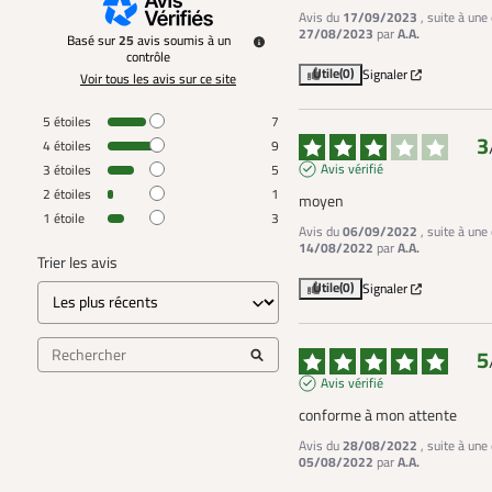
Avis du
17/09/2023
, suite à une
27/08/2023
par
A.A.
Basé sur
25
avis soumis à un
contrôle
Utile
(0)
Signaler
Voir tous les avis sur ce site
5
étoiles
7
3
4
étoiles
9
Avis vérifié
3
étoiles
5
2
étoiles
1
moyen
1
étoile
3
Avis du
06/09/2022
, suite à une
14/08/2022
par
A.A.
Trier les avis
Utile
(0)
Signaler
5
Avis vérifié
conforme à mon attente
Avis du
28/08/2022
, suite à une
05/08/2022
par
A.A.