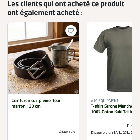
Les clients qui ont acheté ce produit
ont également acheté :
favorite_border
Ceinturon cuir pleine fleur
A10 EQUIPMENT
marron 130 cm
T-shirt Strong Manche Co
100% Coton Kaki Tailles M
Derniers
Disponible
Disponible en:
M, L, 2XL, 3XL