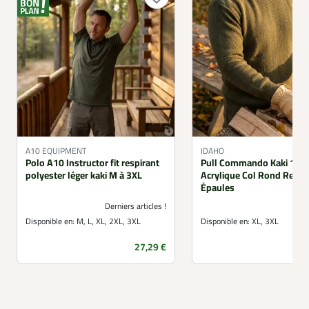
A10 EQUIPMENT
IDAHO
Polo A10 Instructor fit respirant
Pull Commando Kaki 100
polyester léger kaki M à 3XL
Acrylique Col Rond Renfo
Épaules
Derniers articles !
Disponible en:
M, L, XL, 2XL, 3XL
Disponible en:
XL, 3XL
Prix
27,29 €