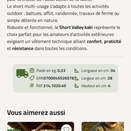
Le short multi-usage s'adapte à toutes les activités
outdoor : battues, affût, randonnée, travaux de ferme ou
simple détente en nature.
Robuste et fonctionnel, le
Short Valley kaki
représente le
choix parfait pour les amateurs d'activités extérieures
exigeant un vêtement technique alliant
confort
,
praticité
et
résistance
dans toutes les conditions.
local_shipping
Poids en kg :
0,33
Longueur en cm :
34
EAN
3700045526578
Largeur en cm :
28
Réf.
314.1020.40
Hauteur en cm :
4
Vous aimerez aussi
favorite_border