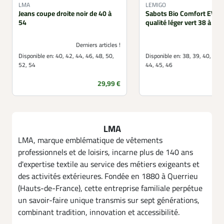
LMA
LEMIGO
Jeans coupe droite noir de 40 à
Sabots Bio Comfort EVA 
54
qualité léger vert 38 à 47
Derniers articles !
Disponible en:
40, 42, 44, 46, 48, 50,
Disponible en:
38, 39, 40, 41, 
52, 54
44, 45, 46
Prix
29,99 €
LMA
LMA, marque emblématique de vêtements
professionnels et de loisirs, incarne plus de 140 ans
d'expertise textile au service des métiers exigeants et
des activités extérieures. Fondée en 1880 à Querrieu
(Hauts-de-France), cette entreprise familiale perpétue
un savoir-faire unique transmis sur sept générations,
combinant tradition, innovation et accessibilité.