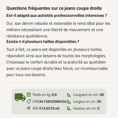
Questions fréquentes sur ce jeans coupe droite
Est-il adapté aux activités professionnelles intensives ?
Oui, son denim robuste et extensible le rend idéal pour les
métiers nécessitant une liberté de mouvement et une
résistance quotidienne.
Existe-t-il plusieurs tailles disponibles ?
Tout à fait, ce jeans est disponible en plusieurs tailles,
répondant ainsi aux besoins de toutes les morphologies.
Choisissez le confort durable et la praticité au quotidien
avec ce jeans coupe droite bleu foncé, un incontournable
pour tous vos besoins.
local_shipping
Poids en kg :
0,6
Longueur en cm :
38
EAN
3473833586534
Largeur en cm :
30
Réf.
313.6570.40
Hauteur en cm :
5