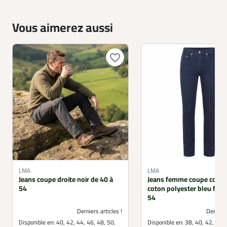
Vous aimerez aussi
favorite_border
LMA
LMA
Jeans coupe droite noir de 40 à
Jeans femme coupe confo
54
coton polyester bleu fonc
54
Derniers articles !
Derniers
Disponible en:
40, 42, 44, 46, 48, 50,
Disponible en:
38, 40, 42, 44, 