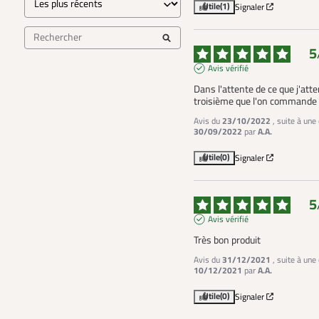
Utile
(1)
Signaler
5
Avis vérifié
Dans l'attente de ce que j'atten
troisième que l'on commande
Avis du
23/10/2022
, suite à une
30/09/2022
par
A.A.
Utile
(0)
Signaler
5
Avis vérifié
Très bon produit
Avis du
31/12/2021
, suite à une
10/12/2021
par
A.A.
Utile
(0)
Signaler