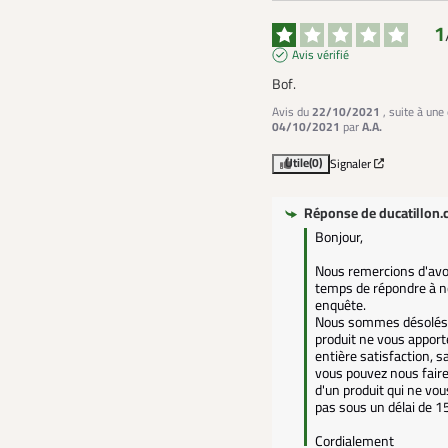
1
Avis vérifié
Bof.
Avis du
22/10/2021
, suite à une
04/10/2021
par
A.A.
Utile
(0)
Signaler
Réponse de
ducatillon
Bonjour,

Nous remercions d'avoir
temps de répondre à no
enquête.

Nous sommes désolés 
produit ne vous apport
entière satisfaction, s
vous pouvez nous faire
d'un produit qui ne vou
pas sous un délai de 15 