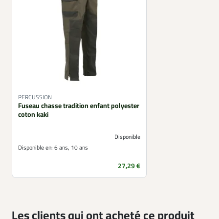
PERCUSSION
Fuseau chasse tradition enfant polyester
coton kaki
Disponible
Disponible en:
6 ans, 10 ans
Prix
27,29 €
Les clients qui ont acheté ce produit