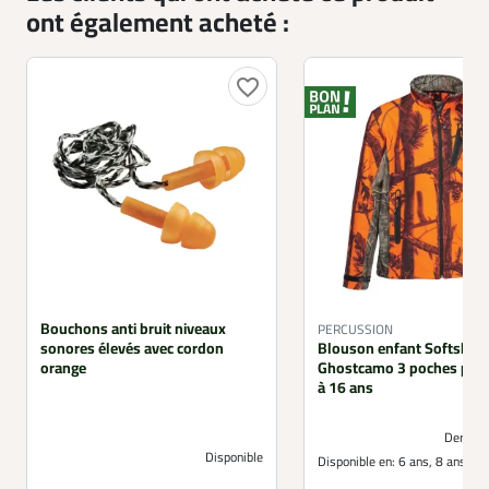
ont également acheté :
favorite_border
Bouchons anti bruit niveaux
PERCUSSION
sonores élevés avec cordon
Blouson enfant Softshell
orange
Ghostcamo 3 poches poly
à 16 ans
Derniers
Disponible
Disponible en:
6 ans, 8 ans