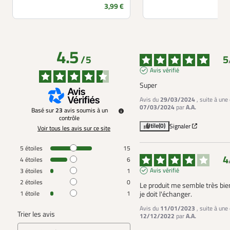
Prix
3,99 €
4.5
5
/
5
Avis vérifié
Super
Avis du
29/03/2024
, suite à une
07/03/2024
par
A.A.
Basé sur
23
avis soumis à un
contrôle
Utile
(0)
Signaler
Voir tous les avis sur ce site
5
étoiles
15
4
4
étoiles
6
Avis vérifié
3
étoiles
1
2
étoiles
0
Le produit me semble très bien
1
étoile
1
je doit l'échanger.
Avis du
11/01/2023
, suite à une
Trier les avis
12/12/2022
par
A.A.