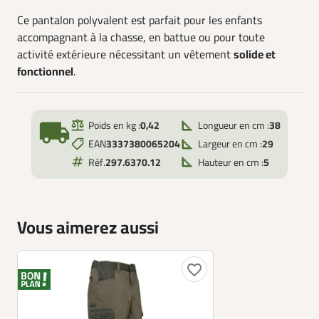
Ce pantalon polyvalent est parfait pour les enfants
accompagnant à la chasse, en battue ou pour toute
activité extérieure nécessitant un vêtement
solide et
fonctionnel
.
local_shipping
Poids en kg :
0,42
Longueur en cm :
38
EAN
3337380065204
Largeur en cm :
29
Réf.
297.6370.12
Hauteur en cm :
5
Vous aimerez aussi
favorite_border