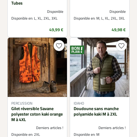
Tubes
Disponible
Disponible
Disponible en:
L, XL, 2XL, 3XL
Disponible en:
M, L, XL, 2XL, 3XL
Prix
Prix
49,99 €
49,98 €
favorite_border
favorite_border
PERCUSSION
IDAHO
Gilet réversible Savane
Doudoune sans manche
polyester coton kaki orange
polyamide kaki M à 2XL
M à 4XL
Derniers articles !
Derniers articles !
Disponible en:
2XL
Disponible en:
M