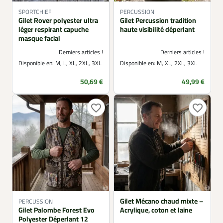
SPORTCHIEF
PERCUSSION
Gilet Rover polyester ultra
Gilet Percussion tradition
léger respirant capuche
haute visibilité déperlant
masque facial
Derniers articles !
Derniers articles !
Disponible en:
M, L, XL, 2XL, 3XL
Disponible en:
M, XL, 2XL, 3XL
Prix
Prix
50,69 €
49,99 €
favorite_border
favorite_border
Gilet Mécano chaud mixte –
PERCUSSION
Gilet Palombe Forest Evo
Acrylique, coton et laine
Polyester Déperlant 12