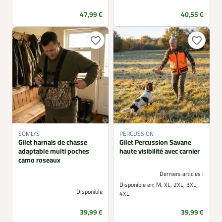
Prix
Prix
47,99 €
40,55 €
favorite_border
favorite_border
SOMLYS
PERCUSSION
Gilet harnais de chasse
Gilet Percussion Savane
adaptable multi poches
haute visibilité avec carnier
camo roseaux
Derniers articles !
Disponible en:
M, XL, 2XL, 3XL,
Disponible
4XL
Prix
Prix
39,99 €
39,99 €