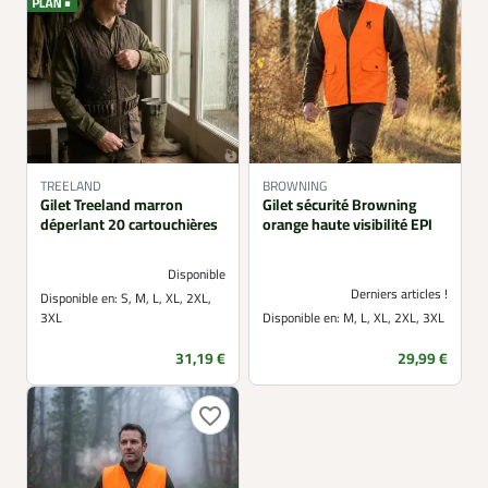
TREELAND
BROWNING
Gilet Treeland marron
Gilet sécurité Browning
déperlant 20 cartouchières
orange haute visibilité EPI
Disponible
Derniers articles !
Disponible en:
S, M, L, XL, 2XL,
3XL
Disponible en:
M, L, XL, 2XL, 3XL
Prix
Prix
31,19 €
29,99 €
favorite_border