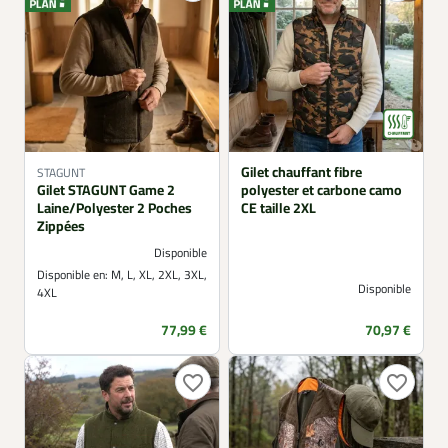
Gilet chauffant fibre
STAGUNT
Gilet STAGUNT Game 2
polyester et carbone camo
Laine/Polyester 2 Poches
CE taille 2XL
Zippées
Disponible
Disponible en:
M, L, XL, 2XL, 3XL,
Disponible
4XL
Prix
Prix
77,99 €
70,97 €
favorite_border
favorite_border