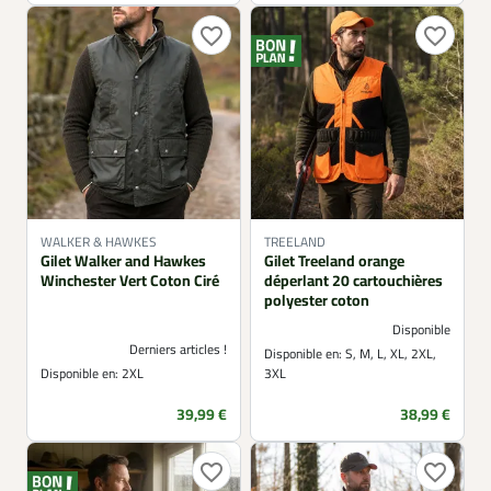
favorite_border
favorite_border
WALKER & HAWKES
TREELAND
Gilet Walker and Hawkes
Gilet Treeland orange
Winchester Vert Coton Ciré
déperlant 20 cartouchières
polyester coton
Disponible
Derniers articles !
Disponible en:
S, M, L, XL, 2XL,
Disponible en:
2XL
3XL
Prix
Prix
39,99 €
38,99 €
favorite_border
favorite_border