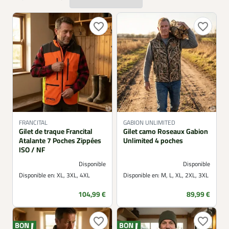
favorite_border
favorite_border
FRANCITAL
GABION UNLIMITED
Gilet de traque Francital
Gilet camo Roseaux Gabion
Atalante 7 Poches Zippées
Unlimited 4 poches
ISO / NF
Disponible
Disponible
Disponible en:
XL, 3XL, 4XL
Disponible en:
M, L, XL, 2XL, 3XL
Prix
Prix
104,99 €
89,99 €
favorite_border
favorite_border