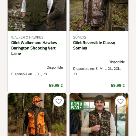
WALKER & HAWKES
SOMLYS
Gilet Walker and Hawkes
Gilet Reversible Classy
Barington Shooting Vert
Somlys
Laine
Disponible
Disponible
Disponible en:
S, M, L, XL, 2XL,
Disponible en:
L, XL, 2XL
3XL
Prix
Prix
69,99 €
69,99 €
favorite_border
favorite_border