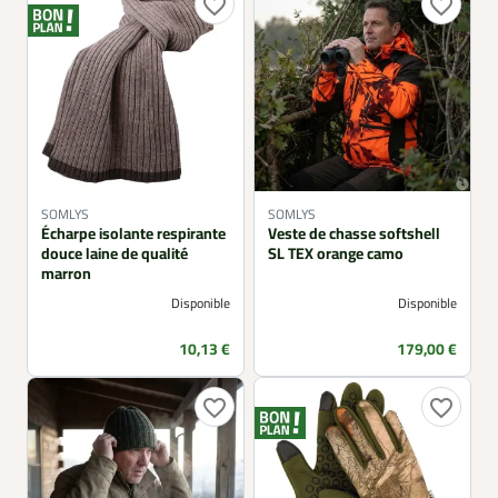
favorite_border
favorite_border
SOMLYS
SOMLYS
Écharpe isolante respirante
Veste de chasse softshell
douce laine de qualité
SL TEX orange camo
marron
Disponible
Disponible
Prix
Prix
10,13 €
179,00 €
favorite_border
favorite_border