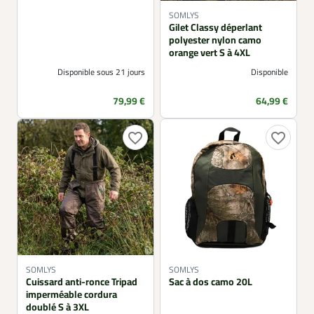
SOMLYS
Gilet Classy déperlant
polyester nylon camo
orange vert S à 4XL
Disponible sous 21 jours
Disponible
Prix
Prix
79,99 €
64,99 €
favorite_border
favorite_border
SOMLYS
SOMLYS
Cuissard anti-ronce Tripad
Sac à dos camo 20L
imperméable cordura
doublé S à 3XL