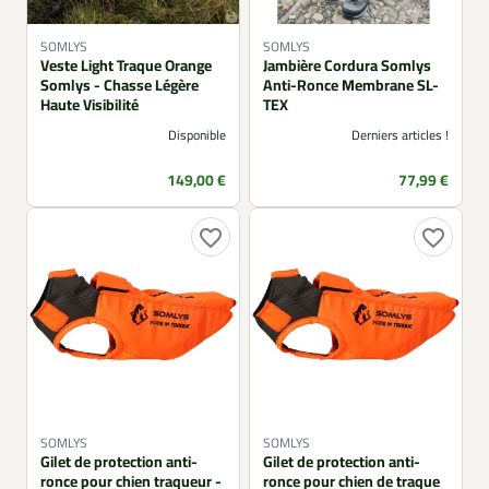
SOMLYS
SOMLYS
Veste Light Traque Orange
Jambière Cordura Somlys
Somlys - Chasse Légère
Anti-Ronce Membrane SL-
Haute Visibilité
TEX
Disponible
Derniers articles !
Prix
Prix
149,00 €
77,99 €
favorite_border
favorite_border
SOMLYS
SOMLYS
Gilet de protection anti-
Gilet de protection anti-
ronce pour chien traqueur -
ronce pour chien de traque