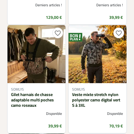
Derniers articles !
Derniers articles !
Prix
Prix
129,00 €
39,99 €
favorite_border
favorite_border
SOMLYS
SOMLYS
Gilet harnais de chasse
Veste mixte stretch nylon
adaptable multi poches
polyester camo digital vert
camo roseaux
S à 3XL
Disponible
Disponible
Prix
Prix
39,99 €
70,19 €