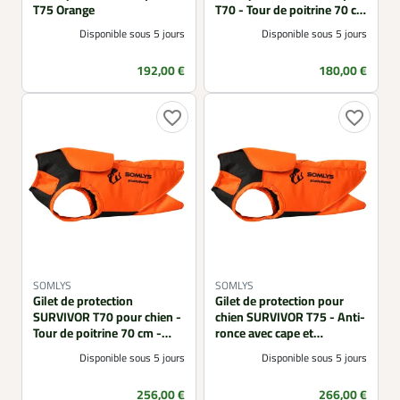
T75 Orange
T70 - Tour de poitrine 70 cm
- Orange
Disponible sous 5 jours
Disponible sous 5 jours
Prix
Prix
192,00 €
180,00 €
favorite_border
favorite_border
SOMLYS
SOMLYS
Gilet de protection
Gilet de protection pour
SURVIVOR T70 pour chien -
chien SURVIVOR T75 - Anti-
Tour de poitrine 70 cm -
ronce avec cape et
Orange anti-ronce
adaptateur intégré
Disponible sous 5 jours
Disponible sous 5 jours
Prix
Prix
256,00 €
266,00 €