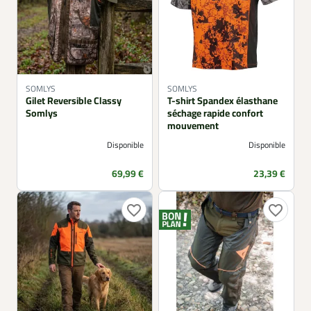
SOMLYS
SOMLYS
Gilet Reversible Classy
T-shirt Spandex élasthane
Somlys
séchage rapide confort
mouvement
Disponible
Disponible
Prix
Prix
69,99 €
23,39 €
favorite_border
favorite_border