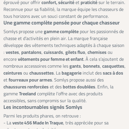
éprouvé pour offrir
confort, sécurité
et
praticité
sur le terrain.
Reconnue pour sa fiabilité, la marque équipe les chasseurs de
tous horizons avec un souci constant de performance.
Une gamme complète pensée pour chaque chasseur
Somlys propose une
gamme complète
pour les passionnés de
chasse et d’activités en plein air. La marque française
développe des vêtements techniques adaptés à chaque saison
:
vestes
,
pantalons
,
cuissards
,
gilets fluo
,
chemises
ou
encore
vêtements pour femme et enfant
. À cela s’ajoutent de
nombreux accessoires comme les
gants
,
bonnets
,
casquettes
,
ceintures
ou
chaussettes
. La
bagagerie
inclut des
sacs à dos
et
fourreaux pour armes
. Somlys propose aussi des
chaussures renforcées
et des
bottes doublées
. Enfin, la
gamme
Treeland
complète l’offre avec des produits
accessibles, sans compromis sur la qualité.
Les incontournables signés Somlys
Parmi les produits phares, on retrouve :
- La
veste 456 Made In Traque
, très appréciée pour sa