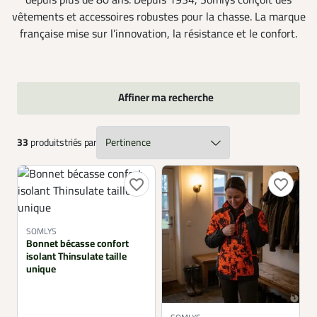
depuis plus de 80 ans. Depuis 1934, Somlys conçoit des
vêtements et accessoires robustes pour la chasse. La marque
française mise sur l’innovation, la résistance et le confort.
Affiner ma recherche
33
produits
triés par
favorite_border
favorite_border
SOMLYS
Bonnet bécasse confort
isolant Thinsulate taille
unique