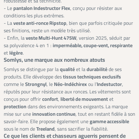
robustesse et sa technicité.
- Le
pantalon Indestructor Flex
, conçu pour résister aux
conditions les plus extrêmes.
- La
veste anti-ronce Ripstop
, bien que parfois critiquée pour
ses finitions, reste un modèle très utilisé.
- Enfin, la
veste Multi-Hunt 475W
, version 2025, séduit par
sa polyvalence 4 en 1 :
imperméable, coupe-vent, respirante
et
légère
.
Somlys, une marque aux nombreux atouts
Somlys se distingue par la
qualité
et la
durabilité
de ses
produits. Elle développe des
tissus techniques exclusifs
comme le
Strongnyl
, le
Néo-Indéchirex
ou l’
Indestuctor
,
réputés pour leur résistance aux ronces. Les vêtements sont
conçus pour offrir
confort
,
liberté de mouvement
et
protection
dans des environnements exigeants. La marque
mise sur une
innovation continue
, tout en restant fidèle à son
savoir-faire. Elle propose également une
gamme accessible
sous le nom de
Treeland
, sans sacrifier la fiabilité.
Ce que les clients et chasseurs aguerris pensent de