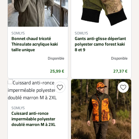
SOMLYS
SOMLYS
Bonnet chaud tricoté
Gants anti-glisse déperlant
Thinsulate acrylique kaki
polyester camo forest kaki
taille unique
8 et 9
Disponible
Disponible
Prix
Prix
25,99 €
27,37 €
favorite_border
favorite_border
SOMLYS
Cuissard anti-ronce
imperméable polyester
doublé marron M à 2XL