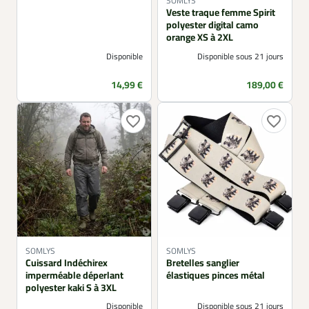
SOMLYS
Veste traque femme Spirit
polyester digital camo
orange XS à 2XL
Disponible
Disponible sous 21 jours
Prix
Prix
14,99 €
189,00 €
favorite_border
favorite_border
SOMLYS
SOMLYS
Cuissard Indéchirex
Bretelles sanglier
imperméable déperlant
élastiques pinces métal
polyester kaki S à 3XL
Disponible
Disponible sous 21 jours