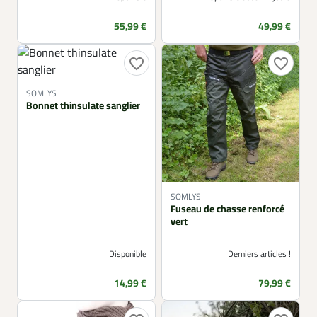
Prix
Prix
55,99 €
49,99 €
favorite_border
favorite_border
SOMLYS
Bonnet thinsulate sanglier
SOMLYS
Fuseau de chasse renforcé
vert
Disponible
Derniers articles !
Prix
Prix
14,99 €
79,99 €