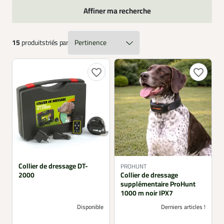
complet et cohérent.
Affiner ma recherche
15
produits
triés par
favorite_border
favorite_border
Collier de dressage DT-
PROHUNT
2000
Collier de dressage
supplémentaire ProHunt
1000 m noir IPX7
Disponible
Derniers articles !