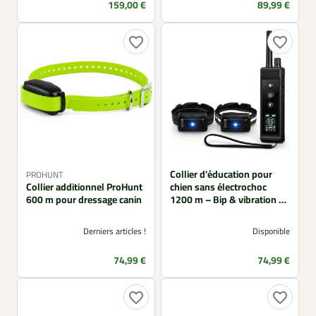
Prix
Prix
159,00 €
89,99 €
favorite_border
favorite_border
Collier d'éducation pour
PROHUNT
Collier additionnel ProHunt
chien sans électrochoc
600 m pour dressage canin
1200 m – Bip & vibration –
2 chiens
Derniers articles !
Disponible
Prix
Prix
74,99 €
74,99 €
favorite_border
favorite_border