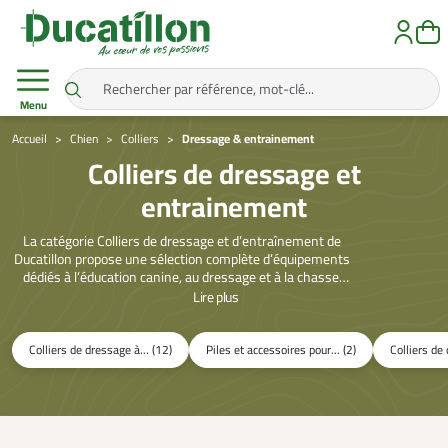
Menu
Accueil
Chien
Colliers
Dressage & entrainement
Colliers de dressage et
entrainement
La catégorie Colliers de dressage et d’entraînement de
Ducatillon propose une sélection complète d’équipements
dédiés à l’éducation canine, au dressage et à la chasse.
Que vous cherchiez un collier électronique à
Lire
plus
télécommande, un collier à vibration ou un collier GPS pour
le repérage de votre chien, Ducatillon met à votre
disposition des modèles fiables, robustes et faciles
Colliers de dressage à... (12)
Piles et accessoires pour... (2)
Colliers de 
d’utilisation. Conçus pour les chiens de chasse, d’arrêt ou
de compagnie, ces dispositifs permettent de renforcer la
complicité maître-animal tout en garantissant leur
sécurité. Découvrez également nos colliers classiques
pour chien et nos laisses et longes pour un équipement