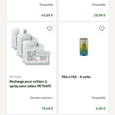
Étanche IP67
Étanche IP67 –
Disponible
Disponible
Rechargeable
Prix
Prix
49,99 €
29,99 €
favorite_border
favorite_border
Pile 476A - 6 volts
PETSAFE
Recharge pour colliers à
spray sans odeur PETSAFE
Derniers articles !
Disponible
Prix
Prix
19,49 €
4,99 €