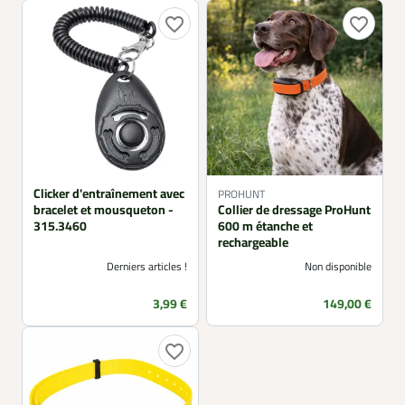
favorite_border
favorite_border
Clicker d'entraînement avec
PROHUNT
bracelet et mousqueton -
Collier de dressage ProHunt
315.3460
600 m étanche et
rechargeable
Derniers articles !
Non disponible
Prix
Prix
3,99 €
149,00 €
favorite_border