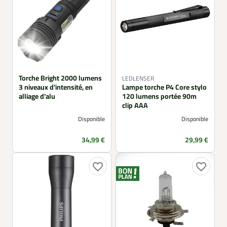
Torche Bright 2000 lumens
LEDLENSER
3 niveaux d'intensité, en
Lampe torche P4 Core stylo
alliage d'alu
120 lumens portée 90m
clip AAA
Disponible
Disponible
Prix
Prix
34,99 €
29,99 €
favorite_border
favorite_border