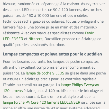
bivouac, randonnée ou dépannage à la maison. Vous y trouvez
des lampes LED compactes de 90 à 120 lumens, des torches
puissantes de 450 à 10 000 lumens et des modèles
techniques rechargeables ou solaires. Toutes privilégient une
lumière fiable, une bonne prise en main et des matériaux
résistants. Avec des marques spécialistes comme
Fenix
,
LEDLENSER
et
Nitecore
, Ducatillon propose un éclairage de
qualité pour les passionnés d’outdoor.
Lampes compactes et polyvalentes pour le quotidien
Pour les besoins courants, les lampes de poche compactes
offrent un excellent compromis entre encombrement et
puissance. La
lampe de poche 9 LEDS
se glisse dans une poche
et assure un éclairage précis pour les contrôles rapides à
l’étable, au chenil ou au garage. La
lampe Philips Everyday
120 lumens
éclaire jusqu’à 140 m, idéale pour le bricolage et
les pannes de courant. Dans un format stylo pratique, la
lampe torche P4 Core 120 lumens LEDLENSER
se clipse sur la
poche et offre une portée de 90 m avec système Advanced