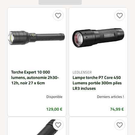
la lampe de poche 9 LEDS, la lampe Philips Everyday ou la
lampe torche indestructible IP67, complètent la sélection
pour les usages quotidiens et les dépannages, à la maison
favorite_border
favorite_border
comme en extérieur, par tous les temps et saisons.
Torche Expert 10 000
LEDLENSER
lumens, autonomie 2h30-
Lampe torche P7 Core 450
12h, noir 27 x 6cm
Lumens portée 300m piles
LR3 incluses
Disponible
Derniers articles !
Prix
Prix
129,00 €
74,99 €
favorite_border
favorite_border