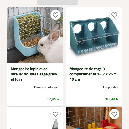
compartiments facilite la diversification (graines, grit,
compléments). Enfin, les bols et coupelles de cage offrent
une option simple pour l’appoint et l’entretien quotidien.
favorite_border
favorite_border
Idéal pour cages d’exposition et d’élevage.
Mangeoire lapin avec
Mangeoire de cage 3
râtelier double usage grain
compartiments 14,7 x 25 x
et foin
10 cm
Derniers articles !
Disponible
Prix
Prix
12,99 €
10,99 €
favorite_border
favorite_border