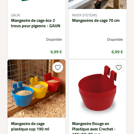
GAUN
RIVER SYSTEMS
Mangeoire de cage éco 2
Mangeoires de cage 70 cm
trous pour pigeons - GAUN
Disponible
Disponible
Prix
Prix
6,99 €
6,99 €
favorite_border
favorite_border
Mangeoire de cage
Mangeoire Rouge en
plastique cup 190 ml
Plastique avec Crochet -