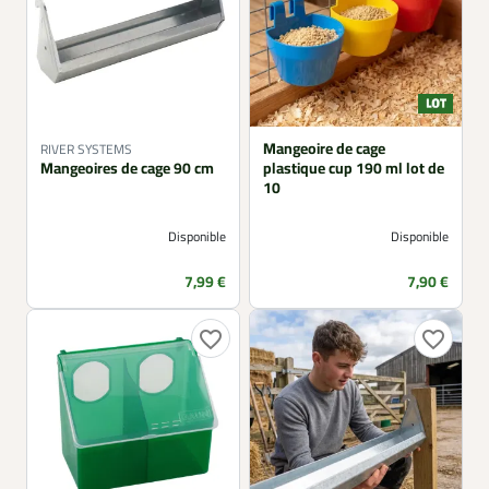
Mangeoire de cage
RIVER SYSTEMS
Mangeoires de cage 90 cm
plastique cup 190 ml lot de
10
Disponible
Disponible
Prix
Prix
7,99 €
7,90 €
favorite_border
favorite_border