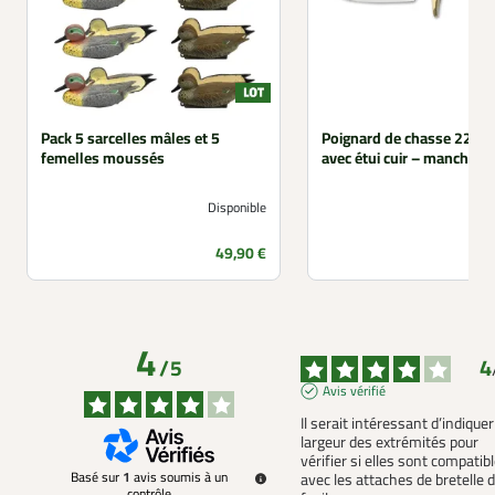
Pack 5 sarcelles mâles et 5
Poignard de chasse 22 cm
femelles moussés
avec étui cuir – manche b
Disponible
Prix
49,90 €
4
4
/
5
Avis vérifié
Il serait intéressant d’indiquer 
largeur des extrémités pour 
vérifier si elles sont compatibl
Basé sur
1
avis soumis à un
avec les attaches de bretelle d
contrôle