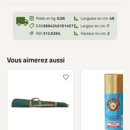
local_shipping
Poids en kg :
0,06
Longueur en cm :
48
EAN
3664245101457
Largeur en cm :
7
Réf.
312.6265.
Hauteur en cm :
2
Vous aimerez aussi
favorite_border