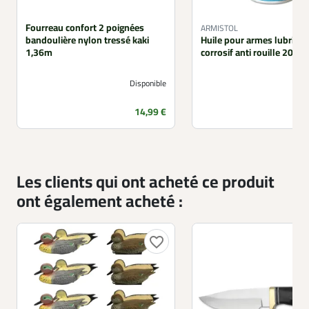
Fourreau confort 2 poignées
ARMISTOL
bandoulière nylon tressé kaki
Huile pour armes lubrifian
1,36m
corrosif anti rouille 200m
Disponible
Prix
14,99 €
Les clients qui ont acheté ce produit
ont également acheté :
favorite_border