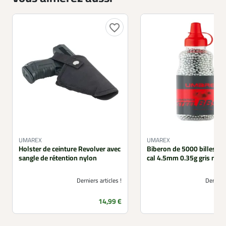
favorite_border
UMAREX
UMAREX
Holster de ceinture Revolver avec
Biberon de 5000 billes BB
sangle de rétention nylon
cal 4.5mm 0.35g gris méta
Derniers articles !
Derniers
Prix
14,99 €