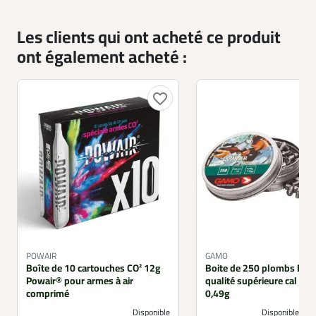
Les clients qui ont acheté ce produit
ont également acheté :
favorite_border
POWAIR
GAMO
Boîte de 10 cartouches CO² 12g
Boite de 250 plombs Exp
Powair® pour armes à air
qualité supérieure cal 4.
comprimé
0,49g
Disponible
Disponible sou