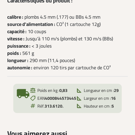
Caractéristiques du produit :
calibre :
plombs 4.5 mm (.177) ou BBs 4.5 mm
source d'alimentation :
CO² (1 cartouche 12g)
capacité :
10 coups
vitesse :
Jusqu'à 110 m/s (plombs) et 130 m/s (BBs)
puissance :
< 3 joules
poids :
561 g
longueur :
290 mm (11,4 pouces)
autonomie :
environ 120 tirs par cartouche de CO²
local_shipping
Poids en kg :
0,83
Longueur en cm :
29
EAN
4000844573445
Largeur en cm :
16
Réf.
313.6120.
Hauteur en cm :
5
Vous aimerez aussi