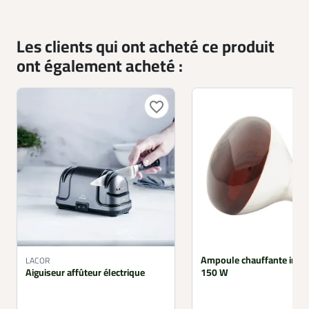
Les clients qui ont acheté ce produit
ont également acheté :
favorite_border
Ampoule chauffante infr
LACOR
Aiguiseur affûteur électrique
150 W