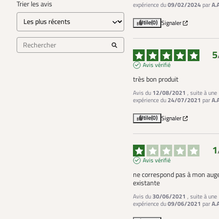
Trier les avis
expérience du
09/02/2024
par
A.
Utile
(0)
Signaler
5
Avis vérifié
très bon produit
Avis du
12/08/2021
, suite à une
expérience du
24/07/2021
par
A.
Utile
(0)
Signaler
1
Avis vérifié
ne correspond pas à mon auge
existante
Avis du
30/06/2021
, suite à une
expérience du
09/06/2021
par
A.