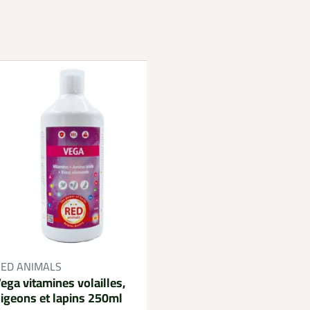
Abreuvoir Automati
ED ANIMALS
Bascule Coupelle D
ega vitamines volailles,
igeons et lapins 250ml