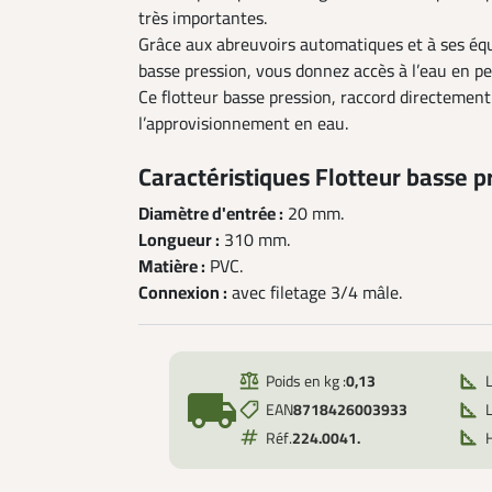
très importantes.
Grâce aux abreuvoirs automatiques et à ses équ
basse pression, vous donnez accès à l’eau en 
Ce flotteur basse pression, raccord directement
l’approvisionnement en eau.
Caractéristiques Flotteur basse pr
Diamètre d'entrée :
20 mm.
Longueur :
310 mm.
Matière :
PVC.
Connexion :
avec filetage 3/4 mâle.
Poids en kg :
0,13
local_shipping
EAN
8718426003933
L
Réf.
224.0041.