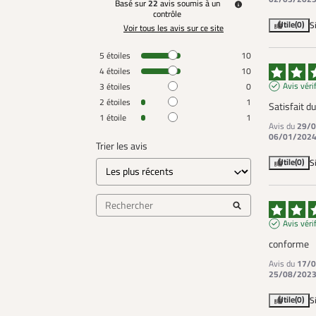
Basé sur
22
avis soumis à un
contrôle
Utile
(0)
S
Voir tous les avis sur ce site
5
étoiles
10
4
étoiles
10
Avis véri
3
étoiles
0
2
étoiles
1
Satisfait du
1
étoile
1
Avis du
29/0
06/01/202
Trier les avis
Utile
(0)
S
Avis véri
conforme
Avis du
17/0
25/08/202
Utile
(0)
S