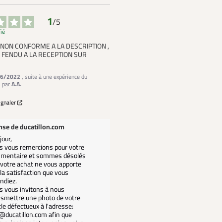
1
/
5
fié
NON CONFORME A LA DESCRIPTION , 
 FENDU A LA RECEPTION SUR 
6/2022
, suite à une expérience du
2
par
A.A.
ignaler
nse de
ducatillon.com
our,

 vous remercions pour votre 
mentaire et sommes désolés 
votre achat ne vous apporte 
la satisfaction que vous 
ndiez.

 vous invitons à nous 
smettre une photo de votre 
cle défectueux à l'adresse: 
ducatillon.com afin que 