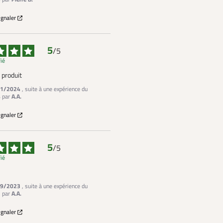
ignaler
5
/
5
fié
 produit
1/2024
, suite à une expérience du
4
par
A.A.
ignaler
5
/
5
fié
9/2023
, suite à une expérience du
3
par
A.A.
ignaler