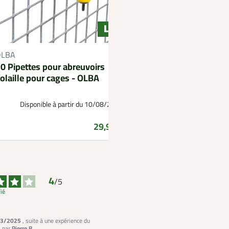
OLBA
CIMUKA
0 Pipettes pour abreuvoirs
Radiant pour cage p
olaille pour cages - OLBA
Cimuka
Disponible à partir du 10/08/2026
Prix
29,99 €
4
/
5
fié
3/2025
, suite à une expérience du
5
par
Pierre B.