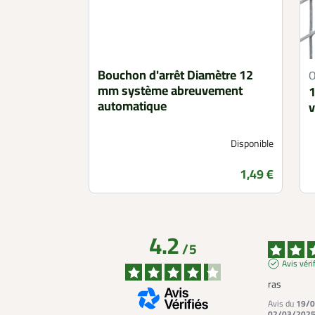
Bouchon d'arrêt Diamètre 12
mm système abreuvement
1
automatique
v
Disponible
Prix
1,49 €
4.2
/
5
Avis véri
ras
Avis du
19/0
02/03/202