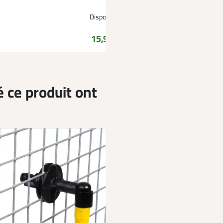
Disponible
Prix
15,99 €
é ce produit ont