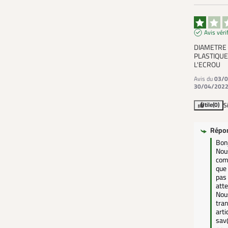
Avis véri
DIAMETRE 
PLASTIQUE
L'ECROU
Avis du
03/0
30/04/202
Utile
(0)
S
Répo
Bonj
Nous
com
que 
pas 
atte
Nous
tran
arti
sav@