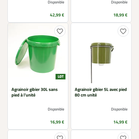
Disponible
Disponible
Prix
Prix
42,99 €
18,99 €
favorite_border
favorite_border
Agrainoir gibier 30L sans
Agrainoir gibier 5L avec pied
pied à l'unité
80 cm unité
Disponible
Disponible
Prix
Prix
16,99 €
14,99 €
favorite_border
favorite_border