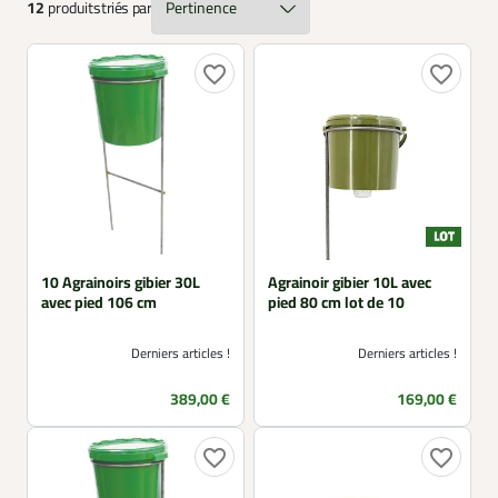
12
produits
triés par
à nettoyer et à remplir, ces agrainoirs canard assurent
une alimentation régulière et une adaptation rapide du
gibier aux places d’agrainage.
favorite_border
favorite_border
10 Agrainoirs gibier 30L
Agrainoir gibier 10L avec
avec pied 106 cm
pied 80 cm lot de 10
Derniers articles !
Derniers articles !
Prix
Prix
389,00 €
169,00 €
favorite_border
favorite_border