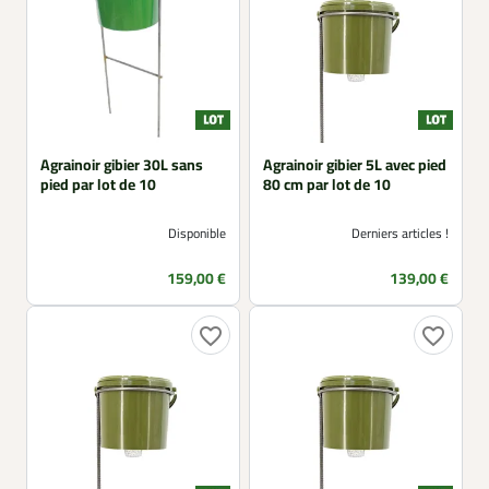
Agrainoir gibier 30L sans
Agrainoir gibier 5L avec pied
pied par lot de 10
80 cm par lot de 10
Disponible
Derniers articles !
Prix
Prix
159,00 €
139,00 €
favorite_border
favorite_border