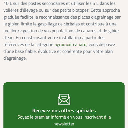
10 L sur des postes secondaires et utiliser les 5 L dans les
volières d’élevage ou sur des petits biotopes. Cette approche
graduée facilite la reconnaissance des places d’agrainage par
le gibier, limite le gaspillage de céréales et contribue à une
meilleure gestion de vos populations de canards et de gibier
d’eau. En construisant votre installation à partir des
références de la catégorie
agrainoir canard
, vous disposez
d’une base fiable, évolutive et cohérente pour votre plan
d’agrainage.
Recevez nos offres spéciales
Soyez le premier informé en vous inscrivant à la
newsletter