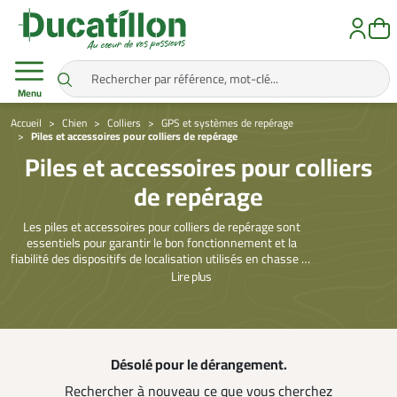
Menu
Accueil
Chien
Colliers
GPS et systèmes de repérage
Piles et accessoires pour colliers de repérage
Piles et accessoires pour colliers
de repérage
Les piles et accessoires pour colliers de repérage sont
essentiels pour garantir le bon fonctionnement et la
fiabilité des dispositifs de localisation utilisés en chasse et
en suivi canin. Une alimentation adaptée permet
Lire
plus
d’assurer une portée optimale, une précision constante et
une autonomie suffisante lors des sorties prolongées.
Ces consommables et accessoires contribuent
directement à la sécurité du chien et à l’efficacité du
chasseur, en évitant les pannes imprévues sur le terrain.
Désolé pour le dérangement.
Qu’il s’agisse de piles spécifiques, de batteries
rechargeables, de chargeurs ou de pièces de
Rechercher à nouveau ce que vous cherchez