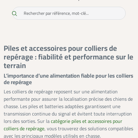
remplacement, chaque élément joue un rôle clé dans la
performance globale du collier. Utiliser des accessoires
compatibles et de qualité permet de prolonger la durée de
vie du matériel et d’en préserver l’étanchéité.
Indispensables pour un usage régulier ou intensif, les piles
et accessoires pour colliers de repérage assurent un suivi
fiable, précis et durable, quelles que soient les conditions
de chasse.
Piles et accessoires pour colliers de
repérage : fiabilité et performance sur le
terrain
L’importance d’une alimentation fiable pour les colliers
de repérage
Les colliers de repérage reposent sur une alimentation
performante pour assurer la localisation précise des chiens de
chasse. Les piles et batteries adaptées garantissent une
transmission continue du signal et évitent toute interruption
lors des sorties. Sur la
catégorie piles et accessoires pour
colliers de repérage
, vous trouverez des solutions compatibles
avec les principaux modèles utilisés en chasse.