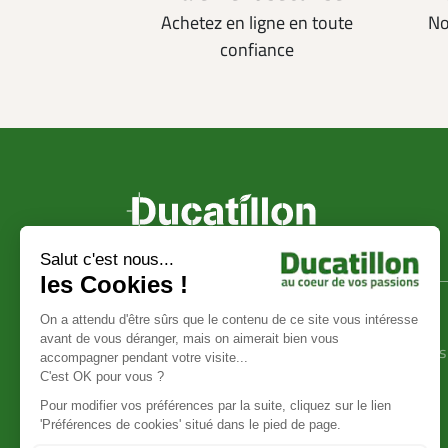
Achetez en ligne en toute
No
confiance
Ducatillon
Achat en ligne
La société Ducatillon
Conditions générales
Mentions légales
vente
Protection des données
Livraison et frais de
Showroom Ducatillon
transport