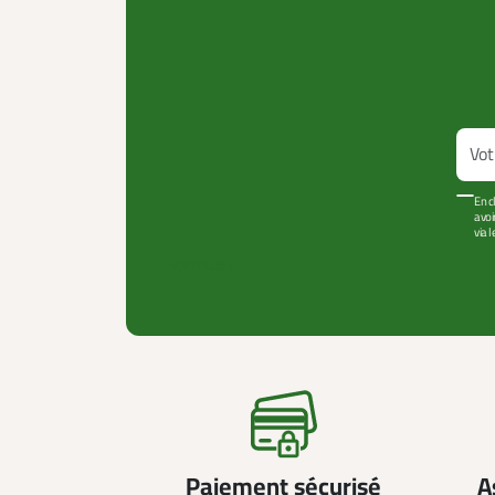
En c
avoi
via 
VOIR PLUS +
Paiement sécurisé
A