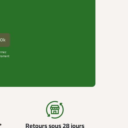
Ok
firmez
t moment
*
Retours sous 28 jours