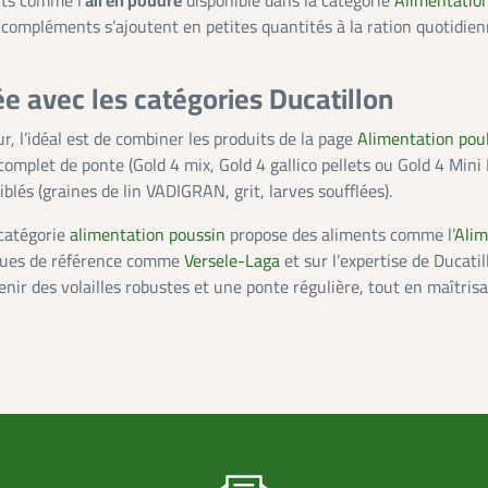
ts comme l’
ail en poudre
disponible dans la catégorie
Alimentatio
es compléments s’ajoutent en petites quantités à la ration quotid
ée avec les catégories Ducatillon
, l’idéal est de combiner les produits de la page
Alimentation pou
omplet de ponte (Gold 4 mix, Gold 4 gallico pellets ou Gold 4 Mini 
lés (graines de lin VADIGRAN, grit, larves soufflées).
 catégorie
alimentation poussin
propose des aliments comme l’
Alim
rques de référence comme
Versele-Laga
et sur l’expertise de Ducati
nir des volailles robustes et une ponte régulière, tout en maîtrisa