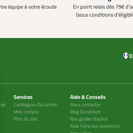
tre équipe à votre écoute
En point relais dès 79€ d’
(sous conditions d'éligibil
E
Services
Aide & Conseils
 de
Catalogues Ducatillon
Nous contacter
Mon compte
Blog Ducatillon
Plan du site
Nos guides d'achat
Aide Foire aux questions