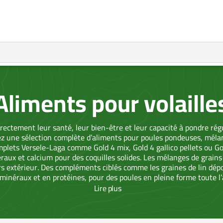
Aliments pour volaille
rectement leur santé, leur bien-être et leur capacité à pondre ré
ez une sélection complète d’aliments pour poules pondeuses, mél
complets Versele-Laga comme Gold 4 mix, Gold 4 gallico pellets ou G
néraux et calcium pour des coquilles solides. Les mélanges de grain
rs extérieur. Des compléments ciblés comme les graines de lin dépou
 minéraux et en protéines, pour des poules en pleine forme toute l
durable.
Lire
plus