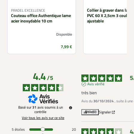
Collier à graver dans la m
PRADEL EXCELLENCE
Couteau office Authentique lame
PVC 60 X 2,5cm 3 couleur
acier inoxydable 10 cm
ajustable
Disponible
Prix
7,99 €
4.4
5
/
5
Avis vérifié
trés bien
Avis du
30/10/2024
, suite à un
Basé sur
31
avis soumis à un
contrôle
Utile
(0)
Signaler
Voir tous les avis sur ce site
5
étoiles
20
4