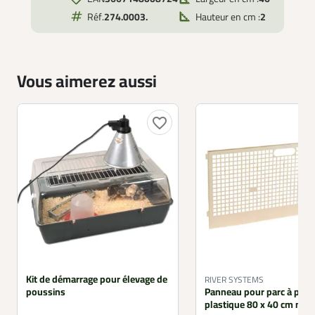
Réf.
274.0003.
Hauteur en cm :
2
Vous aimerez aussi
favorite_border
Kit de démarrage pour élevage de
RIVER SYSTEMS
poussins
Panneau pour parc à pou
plastique 80 x 40 cm mod