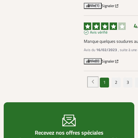
Utile
(1)
Signaler
4
Avis vérifié
Manque quelques soudures au
Avis du
16/02/2023
, suite à un
Utile
(0)
Signaler
1
2
3
Recevez nos offres spéciales