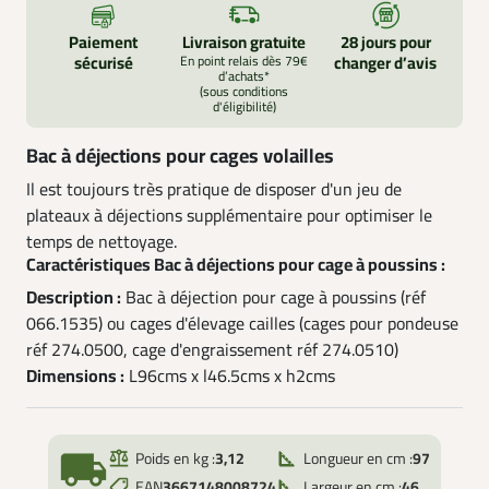
Paiement
Livraison gratuite
28 jours pour
sécurisé
En point relais dès 79€
changer d’avis
d’achats*
(sous conditions
d'éligibilité)
Bac à déjections pour cages volailles
Il est toujours très pratique de disposer d'un jeu de
plateaux à déjections supplémentaire pour optimiser le
temps de nettoyage.
Caractéristiques Bac à déjections pour cage à poussins :
Description :
Bac à déjection pour cage à poussins (réf
066.1535) ou cages d'élevage cailles (cages pour pondeuse
réf 274.0500, cage d'engraissement réf 274.0510)
Dimensions :
L96cms x l46.5cms x h2cms
local_shipping
Poids en kg :
3,12
Longueur en cm :
97
EAN
3667148008724
Largeur en cm :
46