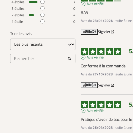
4
étoiles
7
Avis vérifié
3
étoiles
0
RAS
2
étoiles
4
Avis du
23/01/2024
, suite à un
1
étoile
0
Utile
(0)
Signaler
Trier les avis
5
Avis vérifié
Conforme à la commande
Avis du
27/10/2023
, suite à un
Utile
(0)
Signaler
5
Avis vérifié
Pratique d'avoir de bac pour l
Avis du
26/04/2023
, suite à un