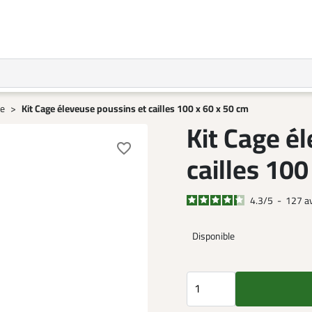
ge
Kit Cage éleveuse poussins et cailles 100 x 60 x 50 cm
Kit Cage é
favorite_border
cailles 100
4.3
/
5
-
127
a
Disponible