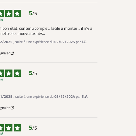
5
/
5
fié
n bon état, contenu complet, facile à monter... il n'y a 
 mettre les nouveaux nés..
2/2025
, suite à une expérience du
02/02/2025
par
J.C.
ignaler
5
/
5
fié
1/2025
, suite à une expérience du
05/12/2024
par
S.V.
ignaler
5
/
5
fié