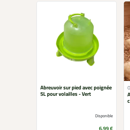
Abreuvoir sur pied avec poignée
5L pour volailles - Vert
A
c
Disponible
Prix
6,99 €