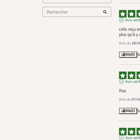
Avis véri
colis reçu e
plus qu'à y
Avis du
28/0
Utile
(3)
S
Avis véri
Ras
Avis du
07/0
Utile
(2)
S
Avis véri