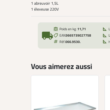
1 abreuvoir 1,5L
1 éleveuse 220V
Poids en kg :
11,71
local_shipping
EAN
3665739027758
L
Réf.
066.9530.
Vous aimerez aussi