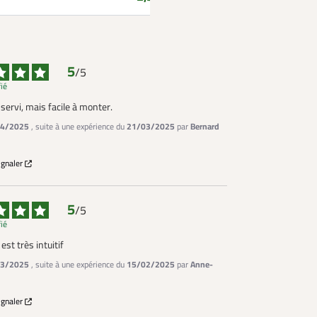
5
/
5
fié
servi, mais facile à monter.
4/2025
, suite à une expérience du
21/03/2025
par
Bernard
ignaler
5
/
5
fié
st très intuitif
3/2025
, suite à une expérience du
15/02/2025
par
Anne-
ignaler