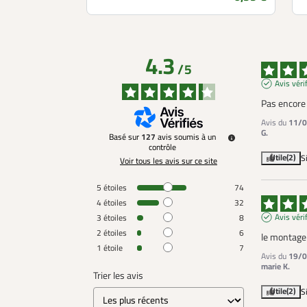
4.3
/
5
Avis véri
Pas encore 
Avis du
11/0
G.
Basé sur
127
avis soumis à un
contrôle
Utile
(2)
S
Voir tous les avis sur ce site
5
étoiles
74
4
étoiles
32
Avis véri
3
étoiles
8
2
étoiles
6
le montage e
1
étoile
7
Avis du
19/0
marie K.
Trier les avis
Utile
(2)
S