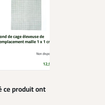
ond de cage éleveuse de
Cage éleveuse pouss
emplacement maille 1 x 1 cm
cailles 100 X 60 X 5
Non disponible
Prix
12,99 €
é ce produit ont