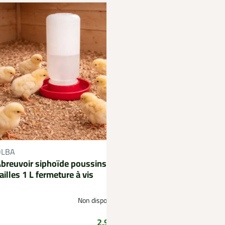
OLBA
NOVITAL
breuvoir siphoïde poussins et
Abreuvoir automati
ailles 1 L fermeture à vis
cailles et pigeons -
Non disponible
D
Prix
2,99 €