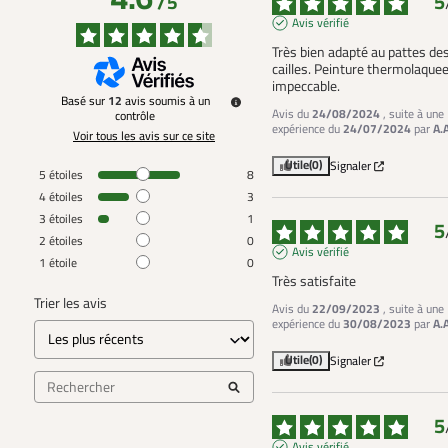
5
/
5
Avis vérifié
Très bien adapté au pattes des
cailles. Peinture thermolaquee
impeccable.
Basé sur
12
avis soumis à un
Avis du
24/08/2024
, suite à une
contrôle
expérience du
24/07/2024
par
A.
Voir tous les avis sur ce site
Utile
(0)
Signaler
5
étoiles
8
4
étoiles
3
3
étoiles
1
5
2
étoiles
0
Avis vérifié
1
étoile
0
Très satisfaite
Trier les avis
Avis du
22/09/2023
, suite à une
expérience du
30/08/2023
par
A.
Utile
(0)
Signaler
5
Avis vérifié