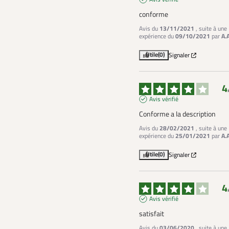
conforme
Avis du
13/11/2021
, suite à une
expérience du
09/10/2021
par
A.
Utile
(0)
Signaler
4
Avis vérifié
Conforme a la description
Avis du
28/02/2021
, suite à une
expérience du
25/01/2021
par
A.
Utile
(0)
Signaler
4
Avis vérifié
satisfait
Avis du
03/06/2020
, suite à une