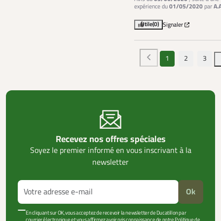
expérience du
01/05/2020
par
A.
Utile
(0)
Signaler
1
2
3
Recevez nos offres spéciales
Soyez le premier informé en vous inscrivant à la
newsletter
Ok
En cliquant sur OK, vous acceptez de recevoir la newsletter de Ducatillon par
courrier électronique et vous affirmez avoir pris connaissance de notre Politique de