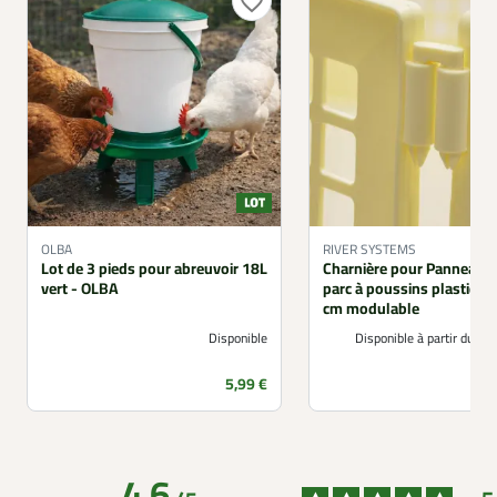
favorite_border
OLBA
RIVER SYSTEMS
Lot de 3 pieds pour abreuvoir 18L
Charnière pour Panneau 
vert - OLBA
parc à poussins plastique
cm modulable
Disponible
Disponible à partir du 0
Prix
5,99 €
4.6