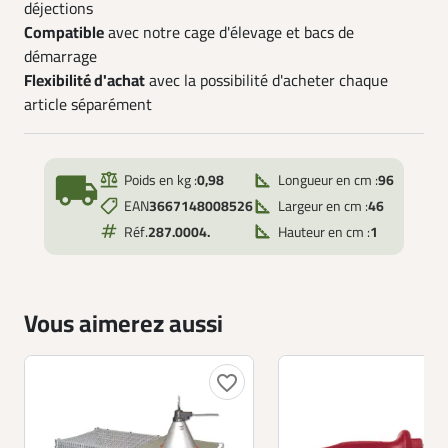
déjections
Compatible
avec notre cage d'élevage et bacs de
démarrage
Flexibilité d'achat
avec la possibilité d'acheter chaque
article séparément
local_shipping
Poids en kg :
0,98
Longueur en cm :
96
EAN
3667148008526
Largeur en cm :
46
Réf.
287.0004.
Hauteur en cm :
1
Vous aimerez aussi
favorite_border