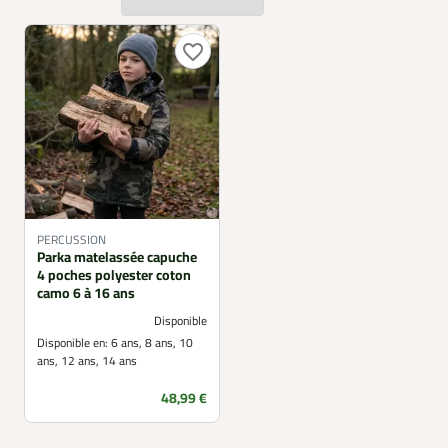
vêtements de pluie enfants s’intègrent ainsi
parfaitement dans une tenue outdoor complète, assurant
confort, protection et praticité lors des activités en milieu
favorite_border
naturel.
PERCUSSION
Parka matelassée capuche
4 poches polyester coton
camo 6 à 16 ans
Disponible
Disponible en:
6 ans, 8 ans, 10
ans, 12 ans, 14 ans
Prix
48,99 €