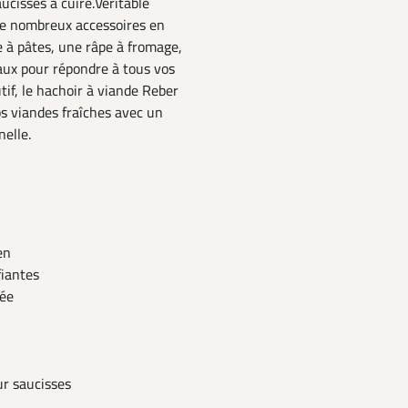
ucisses à cuire.Véritable
 de nombreux accessoires en
à pâtes, une râpe à fromage,
eaux pour répondre à tous vos
tif, le hachoir à viande Reber
os viandes fraîches avec un
nelle.
en
fiantes
mée
ur saucisses