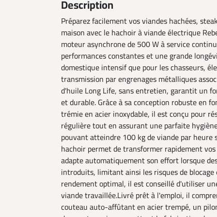
Description
Préparez facilement vos viandes hachées, steak
maison avec le hachoir à viande électrique Reb
moteur asynchrone de 500 W à service continu,
performances constantes et une grande longévi
domestique intensif que pour les chasseurs, él
transmission par engrenages métalliques assoc
d'huile Long Life, sans entretien, garantit un f
et durable. Grâce à sa conception robuste en f
trémie en acier inoxydable, il est conçu pour rés
régulière tout en assurant une parfaite hygièn
pouvant atteindre 100 kg de viande par heure sel
hachoir permet de transformer rapidement vos 
adapte automatiquement son effort lorsque des
introduits, limitant ainsi les risques de blocage
rendement optimal, il est conseillé d'utiliser un
viande travaillée.Livré prêt à l'emploi, il comp
couteau auto-affûtant en acier trempé, un pilon