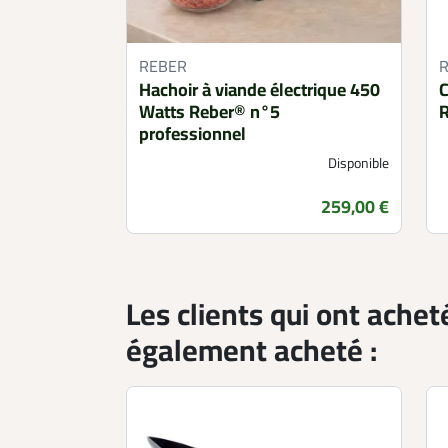
REBER
Hachoir à viande électrique 450
C
Watts Reber® n°5
R
professionnel
Disponible
Prix
259,00 €
Les clients qui ont achet
également acheté :