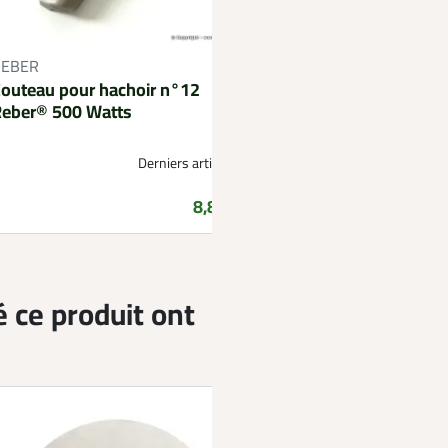
REBER
REBER
outeau pour hachoir n°12
Grilles Ø 12 mm pou
eber® 500 Watts
500 Watts Reber®
Derniers articles !
Prix
8,89 €
é ce produit ont