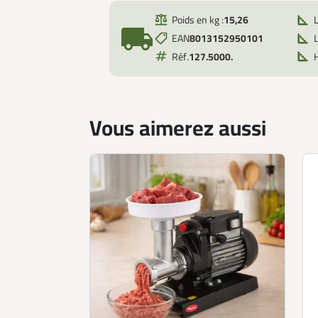
Poids en kg :
15,26
local_shipping
EAN
8013152950101
L
Réf.
127.5000.
Vous aimerez aussi