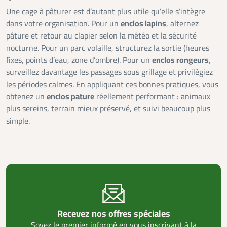
Une cage à pâturer est d’autant plus utile qu’elle s’intègre
dans votre organisation. Pour un
enclos lapins
, alternez
pâture et retour au clapier selon la météo et la sécurité
nocturne. Pour un parc volaille, structurez la sortie (heures
fixes, points d’eau, zone d’ombre). Pour un
enclos rongeurs
,
surveillez davantage les passages sous grillage et privilégiez
les périodes calmes. En appliquant ces bonnes pratiques, vous
obtenez un
enclos pature
réellement performant : animaux
plus sereins, terrain mieux préservé, et suivi beaucoup plus
simple.
Recevez nos offres spéciales
Soyez le premier informé en vous inscrivant à la